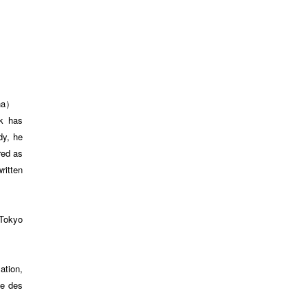
sha）
ck has
dy, he
red as
ritten
 Tokyo
tion,
se des