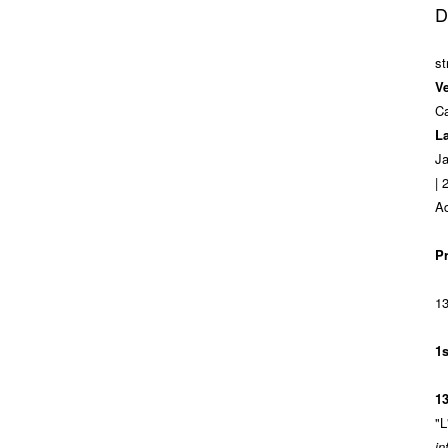
D
st
V
Ca
L
J
| 
Ad
P
13
1
13
"L
in