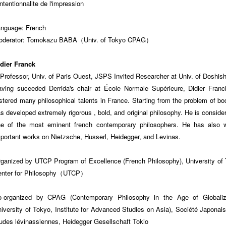
intentionnalite de l'impression
nguage: French
oderator: Tomokazu BABA（Univ. of Tokyo CPAG）
dier Franck
rofessor, Univ. of Paris Ouest, JSPS Invited Researcher at Univ. of Doshi
ving suceeded Derrida's chair at École Normale Supérieure, Didier Fran
stered many philosophical talents in France. Starting from the problem of bo
s developed extremely rigorous , bold, and original philosophy. He is conside
e of the most eminent french contemporary philosophers. He has also w
portant works on Nietzsche, Husserl, Heidegger, and Levinas.
ganized by UTCP Program of Excellence (French Philosophy), University of
enter for Philosophy（UTCP）
o-organized by CPAG (Contemporary Philosophy in the Age of Globaliza
iversity of Tokyo, Institute for Advanced Studies on Asia), Société Japonai
udes lévinassiennes, Heidegger Gesellschaft Tokio