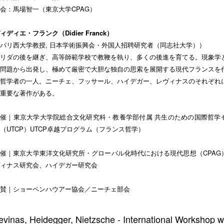
会：馬場智一（東京大学CPAG）
ィディエ・フランク（Didier Franck）
パリ西大学教授, 日本学術振興会・外国人招聘研究者（同志社大学））
リダの後を継ぎ、高等師範学校で教鞭を執り、多くの後進を育てる。現象学
問題から出発し、極めて厳密で大胆な独自の思索を展開する現代フランスを
哲学者の一人。ニーチェ、フッサール、ハイデガー、レヴィナスのそれぞれ
重要な著作がある。
催｜東京大学大学院総合文化研究科・教養学部付属 共生のための国際哲学
（UTCP）UTCP卓越プログラム（フランス哲学）
催｜東京大学東洋文化研究所・グローバル化時代における現代思想（CPAG
ィナス研究会、ハイデガー研究会
賛｜ショーペンハウアー協会／ニーチェ部会
evinas, Heidegger, Nietzsche - International Workshop w