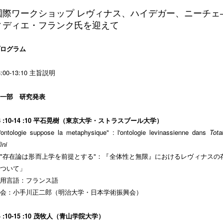
国際ワークショップ レヴィナス、ハイデガー、ニーチェ
ィディエ・フランク氏を迎えて
ログラム
3:00-13:10 主旨説明
一部 研究発表
3 :10-14 :10 平石晃樹（東京大学・ストラスブール大学）
'ontologie suppose la metaphysique" : l'ontologie levinassienne dans
Tota
fini
"存在論は形而上学を前提とする"：『全体性と無限』におけるレヴィナスの
ついて」
用言語：フランス語
会：小手川正二郎（明治大学・日本学術振興会）
4 :10-15 :10 茂牧人（青山学院大学）