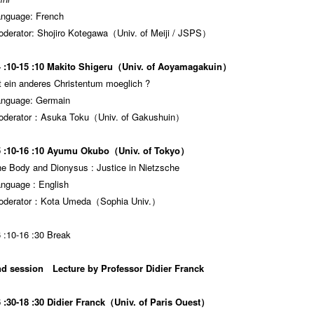
nguage: French
derator: Shojiro Kotegawa（Univ. of Meiji / JSPS）
4 :10-15 :10 Makito Shigeru（Univ. of Aoyamagakuin）
t ein anderes Christentum moeglich ?
anguage: Germain
oderator：Asuka Toku（Univ. of Gakushuin）
5 :10-16 :10 Ayumu Okubo（Univ. of Tokyo）
e Body and Dionysus : Justice in Nietzsche
nguage : English
oderator：Kota Umeda（Sophia Univ.）
 :10-16 :30 Break
nd session Lecture by Professor Didier Franck
 :30-18 :30 Didier Franck（Univ. of Paris Ouest）