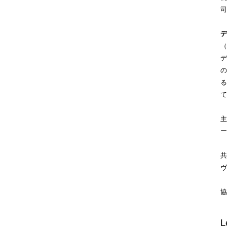
司
デ
（
デ
の
る
て
主
ー
共
ヴ
協
L