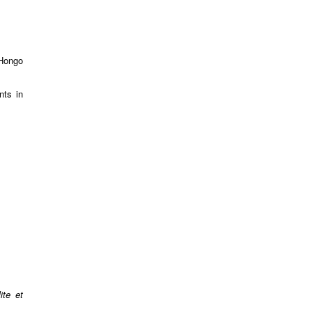
Hongo
nts in
lite et