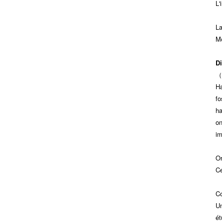
L'
La
M
Di
（P
Ha
fo
ha
on
im
Or
C
C
Un
ét