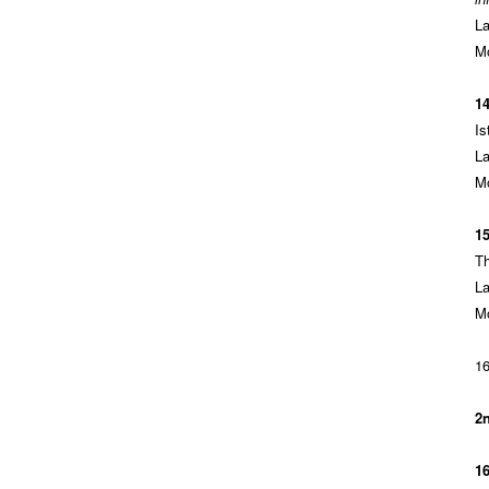
La
Mo
1
Is
L
M
1
Th
La
M
16
2
16