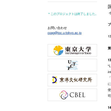
＊このプロジェクトは終了しました。
プ
お問い合わせ
cpag@ioc.u-tokyo.ac.jp
1
第
1
"L
in
「
に
使
司
1