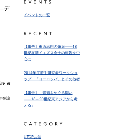
―デ
イベントの一覧
【報告】東西思想の邂逅――18
世紀在華イエズス会士の報告を中
心に
2014年度若手研究者ワークショ
ップ 「ヨーロッパ」とその他者
lite et
【報告】「普遍をめぐる問い
存在論
――18～20世紀東アジアから考
える」
UTCP共催