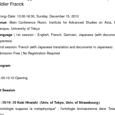
idier Franck
rong>Date: 13:00-18:30, Sunday, December 15, 2013
enue
: Main Conference Room, Institute for Advanced Studies on Asia, 
mpus, University of Tokyo
anguage
| 1st session : English, French, Germain, Japanese (with docume
apanese)
2nd session: French (with Japanese translation and documents in Japanese)
mission Free | No Registration Required
rogram
:00-13:10 Opening
st Session
 :10-14 :10 Koki Hiraishi（Univ. of Tokyo, Univ. of Strassbourg）
'ontologie suppose la metaphysique" : l'ontologie levinassienne dans
Tota
fini