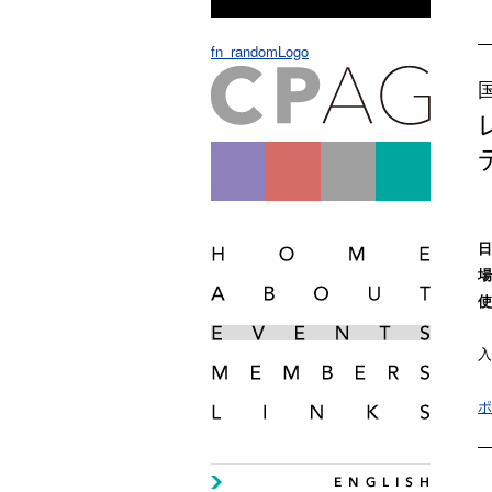
fn_randomLogo
日
場
使
入
ポ