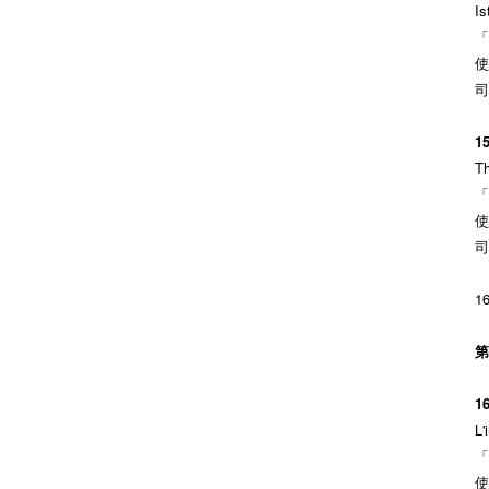
Is
「
使
司
1
Th
「
使
司
1
第
1
L'
「
使