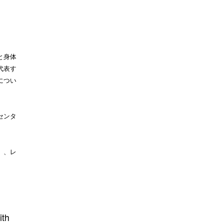
と身体
代表す
につい
センタ
）、レ
ith