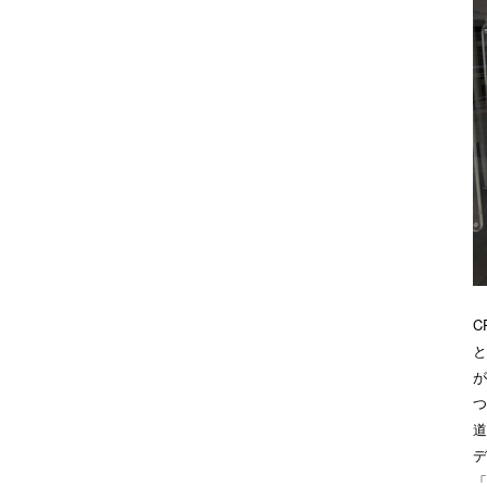
C
と
が
つ
道