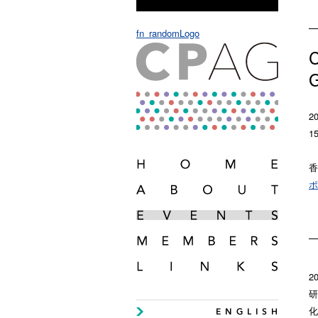
fn_randomLogo
C
G
2
15
香
ポ
2
研
化