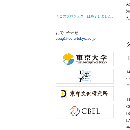
A
港
＊このプロジェクトは終了しました。
た
お問い合わせ
cpag@ioc.u-tokyo.ac.jp
【
1
中
モ
1
C
I
L
モ