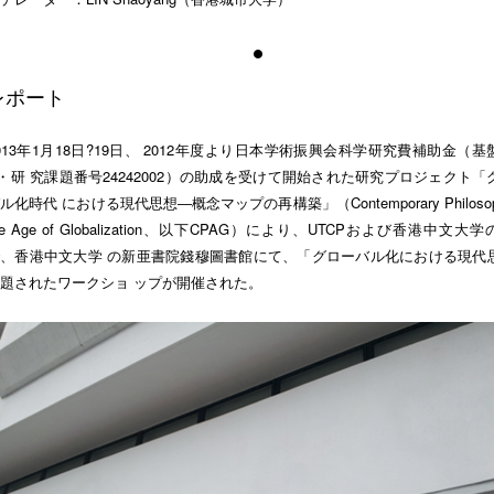
レポート
013年1月18日?19日、 2012年度より日本学術振興会科学研究費補助金（基
・研 究課題番号24242002）の助成を受けて開始された研究プロジェクト「
ル化時代 における現代思想―概念マップの再構築」（Contemporary Philosoph
he Age of Globalization、以下CPAG）により、UTCPおよび香港中文大
、香港中文大学 の新亜書院錢穆圖書館にて、「グローバル化における現代
題されたワークショ ップが開催された。