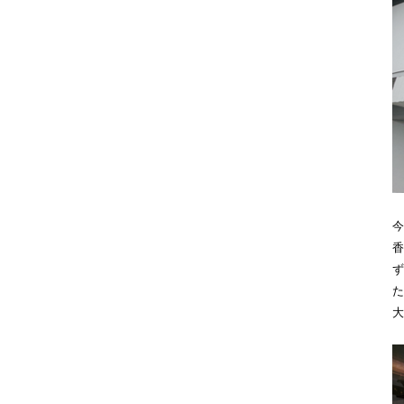
今
香
ず
た
大