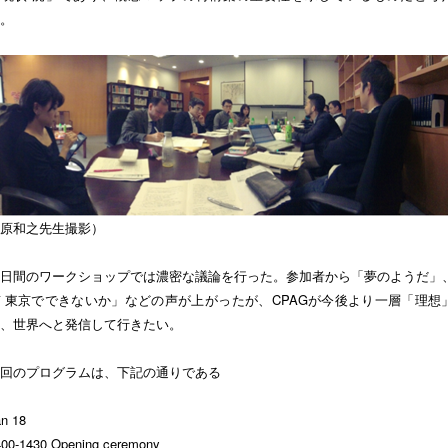
。
原和之先生撮影）
日間のワークショップでは濃密な議論を行った。参加者から「夢のようだ」
 東京でできないか」などの声が上がったが、CPAGが今後より一層「理想
、世界へと発信して行きたい。
回のプログラムは、下記の通りである
n 18
400-1430 Opening ceremony