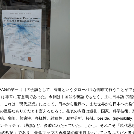
PAGの第一回目の会議として、香港というグローバルな都市で行うことがで
 は非常に有意義であった。今回は中国語や英語でもなく、主に日本語で議
、これは「現代思想」にとって、日本から世界へ、また世界から日本への発
の重要なあり方だとも言えるだろう。発表の内容は巡礼、国家、科学技術、
徳、翻訳、普遍性、多様性、雑種性、精神分析、接触、beside、(in)visibilit
デンティティ、理想など、多岐にわたっていた。しかし、それこそ「現代思
「現状/況」であり、概念マップの再構築の重要性を示しているものだと考