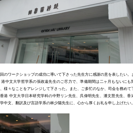
回のワークショップの成功に導いて下さった先生方に感謝の意を表したい。
 港中文大学哲学系の張政遠先生のご尽力で、準備期間は二ヶ月もないにも
、様々なことをアレンジして下さった。また、ご多忙のなか、司会を務めて
香港 中文大学日本研究学科の中野リン先生、呉偉明先生、潘文慧先生、香
学中文、翻訳及び言語学系の林少陽先生に、心から厚くお礼を申し上げたい