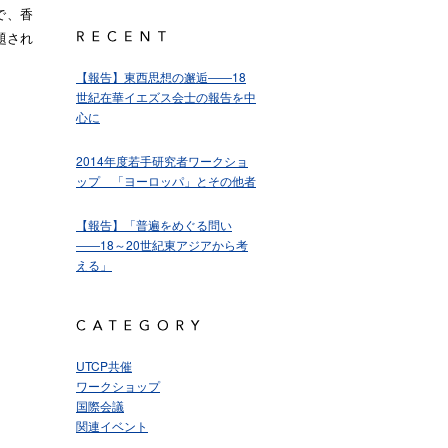
催で、香
題され
【報告】東西思想の邂逅――18
世紀在華イエズス会士の報告を中
心に
2014年度若手研究者ワークショ
ップ 「ヨーロッパ」とその他者
【報告】「普遍をめぐる問い
――18～20世紀東アジアから考
える」
UTCP共催
ワークショップ
国際会議
関連イベント