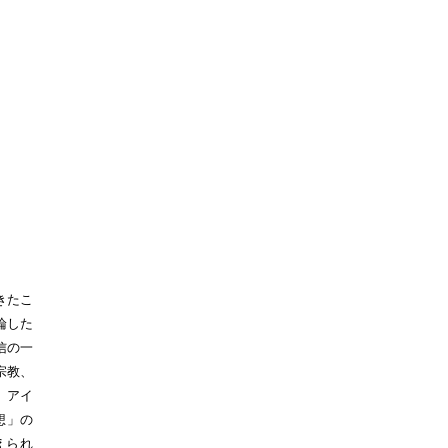
きたこ
論した
信の一
宗教、
y、アイ
想」の
えられ