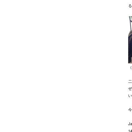
る
（
二
ぜ
い
今
Ja
1