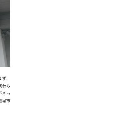
まず、
関わら
下さっ
港城市
。