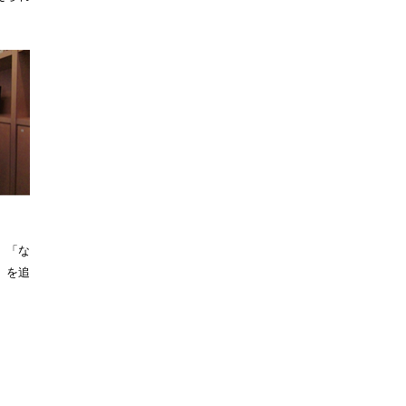
、「な
」を追