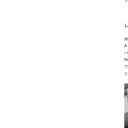
2
A
バ
t
で
と